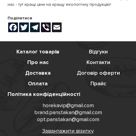
нас - тут кращі ціни на кращу екологічну продукцію!
Поділитися
Facebook
Twitter
Telegram
Viber
Email
Каталог товарів
Відгуки
Про нас
Контакти
Доставка
Договір оферти
Оплата
Прайс
Політика конфіденційності
horekavip@gmail.com
brand.panstakan@gmail.com
opt.panstakan@gmail.com
Завантажити візитку