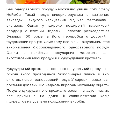
Без одноразового посуду неможливо уявити собі сферу
HoReCa. Такий посуд використовується в кав'ярнях,
закладах швидкого харчування, під час фестивалів і
виставок. Однак у широко поширеній пластиковій
продукції є істотний недолік - пластик розкладається
близько 100 років, а його переробка є дорогий і
трудомісткий процес. Саме тому все більш актуальним стає
використання біорозкладанного одноразового посуду.
Одним з найбільш популярних матеріалів для
виготовлення такої продукції є кукурудзяний крохмаль
Кукурудзяний крохмаль - повністю натуральний продукт, на
основі якого проводиться біополімерна плівка, з якої
виготовляється одноразовий посуд. У сировині вводяться
рослинні добавки, що надають виробам механічну міцність.
Посуд з кукурудзяного крохмалю ззовні нагадує пластик,
але приємніше на дотик. Її світло-бежевий колір
підкреслює натуральне походження виробів.