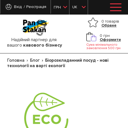
Вхід
Реєстрація
UK
ГРН
0 товарів
Обране
0 грн
Надійний партнер для
Оформити
вашого
кавового бізнесу
Сума мінімального
замовлення 500 грн
Головна
Блог
Біорозкладанний посуд - нові
технології на варті екології