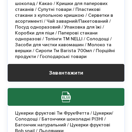
шоколад / Какао / Кришки для паперових
стаканів / Супутні товари / Пластикові
стакани з купольною кришкою / Серветки в
асортименті / Чай заварний/Пакетований /
Посуд одноразовий / Упаковка для їжі /
Коробки для піци / Паперові стакани
одноразові / Топінги ТМ NELLI / Солодощі /
Засоби для чистки кавомашин / Молоко та
вершки / Сиропи Тм Barista 700мл / Порційні
продукти / Господарські товари
Завантажити
Цукерки фруктові Тм ФрукФетта / Цукерки/
Солодощі / Батончики шоколадні РІЗНІ /
Батончик натуральний / Цукерки фруктові
Bob snail / Льодяники