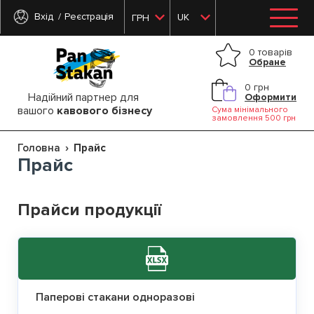
Вхід
Реєстрація
UK
ГРН
0 товарів
Обране
0 грн
Надійний партнер для
Оформити
вашого
кавового бізнесу
Сума мінімального
замовлення 500 грн
Головна
Прайс
Прайс
Прайси продукції
Паперові стакани одноразові