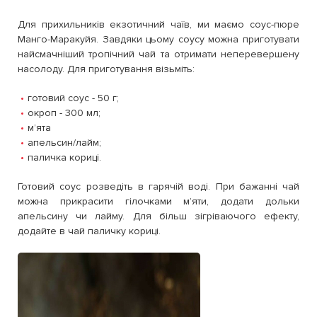
Для прихильників екзотичний чаїв, ми маємо соус-пюре
Манго-Маракуйя. Завдяки цьому соусу можна приготувати
найсмачніший тропічний чай та отримати неперевершену
насолоду. Для приготування візьміть:
готовий соус - 50 г;
окроп - 300 мл;
мʼята
апельсин/лайм;
паличка кориці.
Готовий соус розведіть в гарячій воді. При бажанні чай
можна прикрасити гілочками мʼяти, додати дольки
апельсину чи лайму. Для більш зігріваючого ефекту,
додайте в чай паличку кориці.