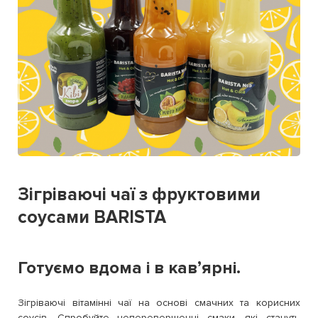
Зігріваючі чаї з фруктовими
соусами BARISTA
Готуємо вдома і в кавʼярні.
Зігріваючі вітамінні чаї на основі смачних та корисних
соусів. Спробуйте неперевершенні смаки, які стануть