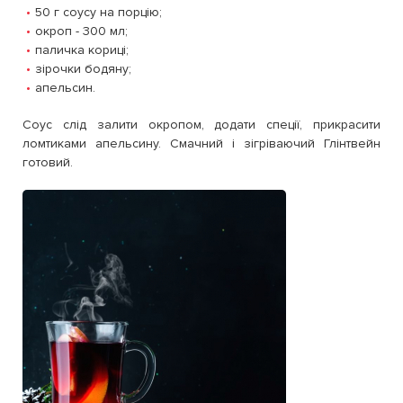
50 г соусу на порцію;
окроп - 300 мл;
паличка кориці;
зірочки бодяну;
апельсин.
Соус слід залити окропом, додати спеції, прикрасити
ломтиками апельсину. Смачний і зігріваючий Глінтвейн
готовий.