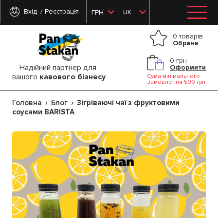
Вхід
Реєстрація
UK
ГРН
0 товарів
Обране
0 грн
Надійний партнер для
Оформити
вашого
кавового бізнесу
Сума мінімального
замовлення 500 грн
Головна
Блог
Зігріваючі чаї з фруктовими
соусами BARISTA