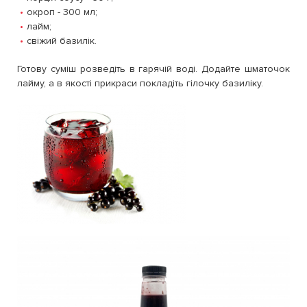
окроп - 300 мл;
лайм;
свіжий базилік.
Готову суміш розведіть в гарячій воді. Додайте шматочок
лайму, а в якості прикраси покладіть гілочку базиліку.