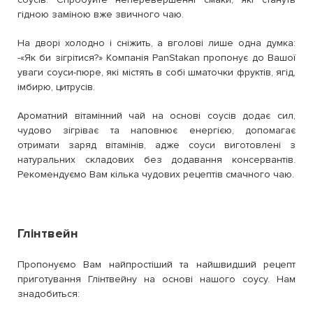
гідною заміною вже звичного чаю.
На дворі холодно і сніжить, а вголові лише одна думка:
-«Як би зігрітися?» Компанія PanStakan пропонує до Вашої
уваги соуси-пюре, які містять в собі шматочки фруктів, ягід,
імбирю, цитрусів.
Ароматний вітамінний чай на основі соусів додає сил,
чудово зігріває та наповнює енергією, допомагає
отримати заряд вітамінів, адже соуси виготовлені з
натуральних складових без додавання консервантів.
Рекомендуємо Вам кілька чудових рецептів смачного чаю.
Глінтвейн
Пропонуємо Вам найпростіший та найшвидший рецепт
приготування Глінтвейну на основі нашого соусу. Нам
знадобиться: