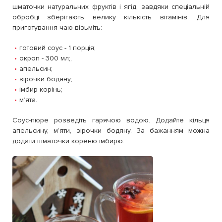
шматочки натуральних фруктів і ягід, завдяки спеціальній
обробці зберігають велику кількість вітамінів. Для
приготування чаю візьміть:
готовий соус - 1 порція;
окроп - 300 мл;,
апельсин;
зірочки бодяну;
імбир корінь;
мʼята.
Соус-пюре розведіть гарячою водою. Додайте кільця
апельсину, мʼяти, зірочки бодяну. За бажанням можна
додати шматочки кореню імбирю.