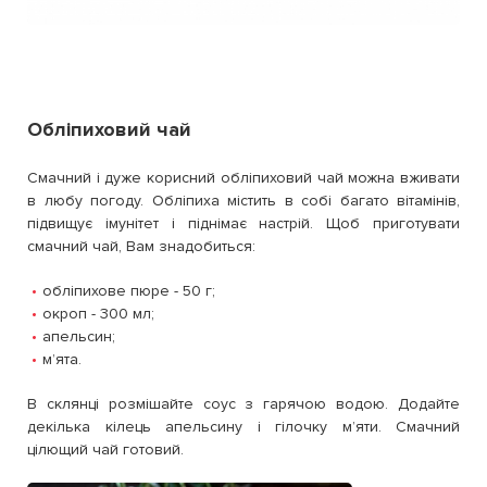
Обліпиховий чай
Смачний і дуже корисний обліпиховий чай можна вживати
в любу погоду. Обліпиха містить в собі багато вітамінів,
підвищує імунітет і піднімає настрій. Щоб приготувати
смачний чай, Вам знадобиться:
обліпихове пюре - 50 г;
окроп - 300 мл;
апельсин;
мʼята.
В склянці розмішайте соус з гарячою водою. Додайте
декілька кілець апельсину і гілочку мʼяти. Смачний
цілющий чай готовий.