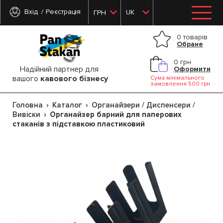
Вхід
Реєстрація
UK
ГРН
0 товарів
Обране
0 грн
Надійний партнер для
Оформити
вашого
кавового бізнесу
Сума мінімального
замовлення 500 грн
Головна
Каталог
Органайзери / Диспенсери /
Вивіски
Органайзер барний для паперових
стаканів з підставкою пластиковий