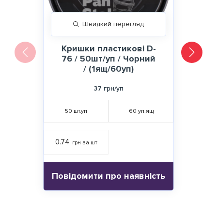
Швидкий перегляд
Кришки пластикові D-
76 / 50шт/уп / Чорний
/ (1ящ/60уп)
37 грн/уп
50
шт.уп
60
уп.ящ
0.74
грн за шт
Повідомити про наявність