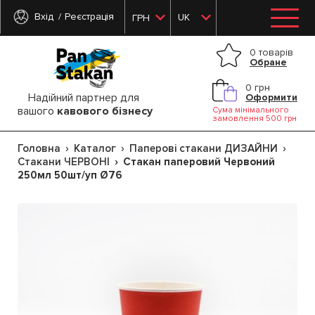
Вхід
Реєстрація
UK
ГРН
0 товарів
Обране
0 грн
Надійний партнер для
Оформити
вашого
кавового бізнесу
Сума мінімального
замовлення 500 грн
Головна
Каталог
Паперові стакани ДИЗАЙНИ
Стакани ЧЕРВОНІ
Стакан паперовий Червоний
250мл 50шт/уп Ø76