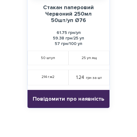
Стакан паперовий
Червоний 250мл
50шт/уп Ø76
61.75 грн/уп
59.38 грн/25 уп
57 грн/100 уп
50
шт.уп
25
уп.ящ
214 г.м2
1.24
грн за шт
Повідомити про наявність