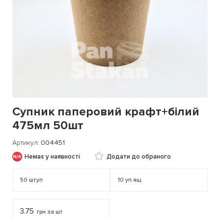
Супник паперовий крафт+білий
475мл 50шт
Артикул
004451
Немає у наявності
Додати до обраного
50
шт.уп
10
уп.ящ
3.75
грн за шт