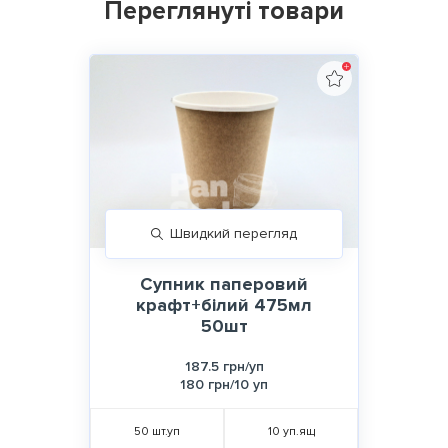
Переглянуті товари
Швидкий перегляд
Супник паперовий
крафт+білий 475мл
50шт
187.5 грн/уп
180 грн/10 уп
50
шт.уп
10
уп.ящ