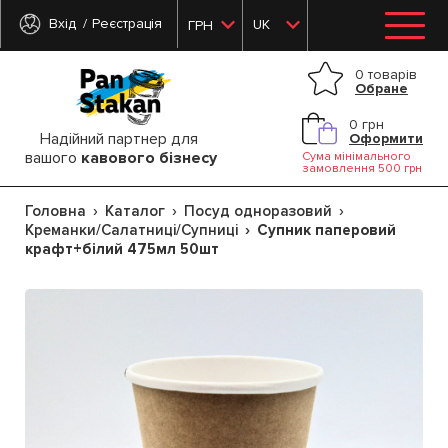
Вхід
Реєстрація
UK
ГРН
0 товарів
Обране
0 грн
Надійний партнер для
Оформити
вашого
кавового бізнесу
Сума мінімального
замовлення 500 грн
Головна
Каталог
Посуд одноразовий
Креманки/Салатниці/Супниці
Супник паперовий
крафт+білий 475мл 50шт