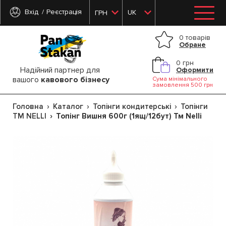
Вхід
Реєстрація
UK
ГРН
0 товарів
Обране
0 грн
Надійний партнер для
Оформити
вашого
кавового бізнесу
Сума мінімального
замовлення 500 грн
Головна
Каталог
Топінги кондитерські
Топінги
ТМ NELLI
Топінг Вишня 600г (1ящ/12бут) Тм Nelli