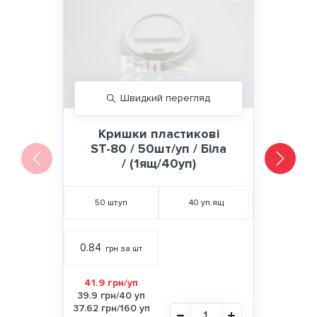
Швидкий перегляд
Кришки пластикові
ST-80 / 50шт/уп / Біла
/ (1ящ/40уп)
50
шт.уп
40
уп.ящ
0.84
грн за шт
41.9 грн/уп
39.9 грн/40 уп
37.62 грн/160 уп