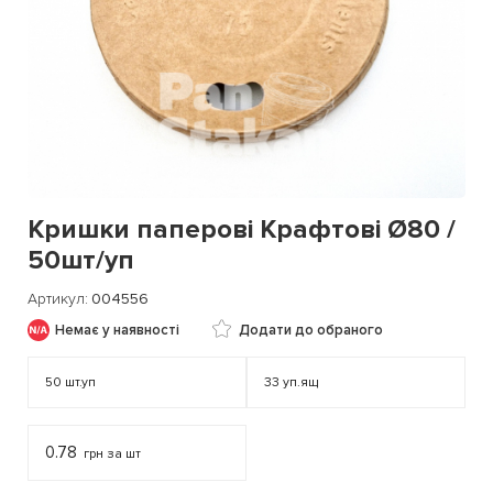
Кришки паперові Крафтові Ø80 /
50шт/уп
Артикул
004556
Немає у наявності
Додати до обраного
50
шт.уп
33
уп.ящ
0.78
грн за шт