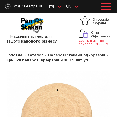
Вхід
Реєстрація
UK
ГРН
0 товарів
Обране
0 грн
Надійний партнер для
Оформити
вашого
кавового бізнесу
Сума мінімального
замовлення 500 грн
Головна
Каталог
Паперові стакани одноразові
Кришки паперові Крафтові Ø80 / 50шт/уп