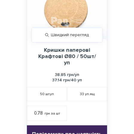
Швидкий перегляд
Кришки паперові
Крафтові Ø80 / 50шт/
уп
38.85 грн/уп
37.14 грн/40 уп
50
шт.уп
33
уп.ящ
0.78
грн за шт
Повідомити про наявність