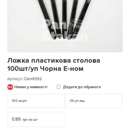
Ложка пластикова столова
100шт/уп Чорна Е-ном
Артикул
Сел4392
Немає у наявності
Додати до обраного
100
шт.уп
36
уп.ящ
0.89
грн за шт