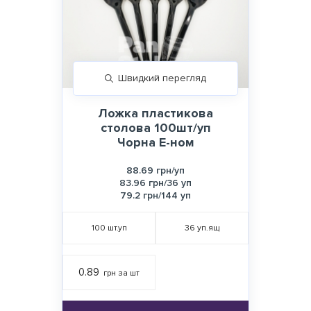
Швидкий перегляд
Ложка пластикова
столова 100шт/уп
Чорна Е-ном
88.69 грн/уп
83.96 грн/36 уп
79.2 грн/144 уп
100
шт.уп
36
уп.ящ
0.89
грн за шт