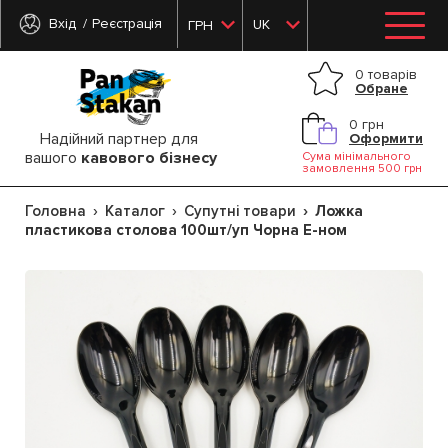
Вхід
Реєстрація
UK
ГРН
0 товарів
Обране
0 грн
Надійний партнер для
Оформити
вашого
кавового бізнесу
Сума мінімального
замовлення 500 грн
Головна
Каталог
Супутні товари
Ложка
пластикова столова 100шт/уп Чорна Е-ном