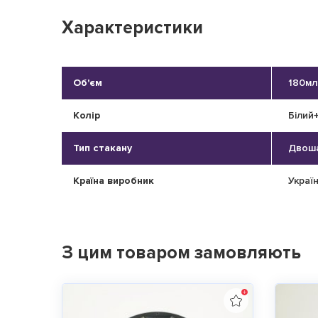
Характеристики
Об'єм
180мл
Колір
Білий
Тип стакану
Двош
Країна виробник
Украї
З цим товаром замовляють