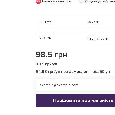
Немає у наявності
Додати до обрано
50
шт.уп
50
уп.ящ
225 г.м2
1.97
грн за шт
98.5
грн
98.5 грн/уп
94.98 грн/уп при замовленні від 50 уп
Повідомити про наявність