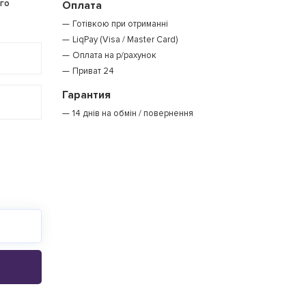
го
Оплата
Готівкою при отриманні
LiqPay (Visa / Master Card)
Оплата на р/рахунок
Приват 24
Гарантия
14 днів на обмін / повернення