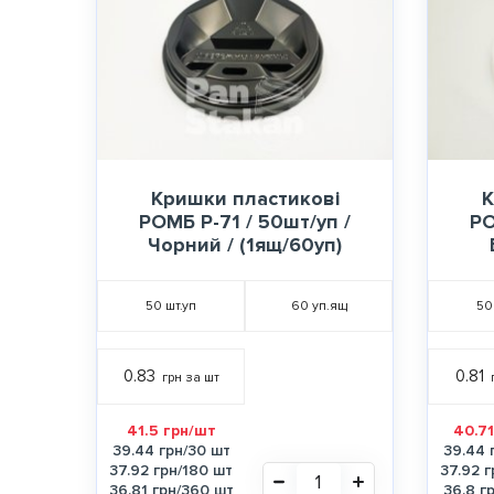
Кришки пластикові
К
РОМБ Р-71 / 50шт/уп /
РО
Чорний / (1ящ/60уп)
50
шт.уп
60
уп.ящ
50
0.83
0.81
грн за шт
41.5 грн/шт
40.71
39.44 грн/30 шт
39.44 
37.92 грн/180 шт
37.92 г
36.81 грн/360 шт
36.8 г