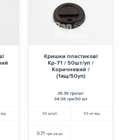
ві
Кришки пластикові
лий
Кр-71 / 50шт/уп /
Коричневий /
(1ящ/50уп)
35.36 грн/шт
34.06 грн/50 шт
.ящ
50
шт.уп
50
уп.ящ
0.71
грн за шт