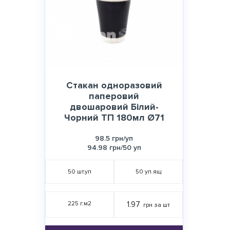
Стакан одноразовий
паперовий
двошаровий Білий-
Чорний TП 180мл Ø71
98.5 грн/уп
94.98 грн/50 уп
50
шт.уп
50
уп.ящ
225 г.м2
1.97
грн за шт