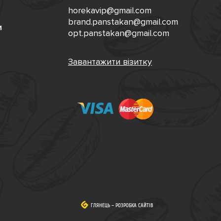
horekavip@gmail.com
brand.panstakan@gmail.com
и
opt.panstakan@gmail.com
Завантажити візитку
ГЛЯНЕЦЬ
ГЛЯНЕЦЬ
–
–
РОЗРОБКА САЙТІВ
РОЗРОБКА САЙТІВ