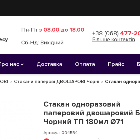
Пн-Пт
з 08.00 до 18.00
+38 (068)
477-20
есу
Більше контактів
Сб-Нд: Вихідний
Про нас
Доставка
Оплата
Прайс
ОВІ
Стакани паперові ДВОШАРОВІ Чорні
Стакан однора
Стакан одноразовий
паперовий двошаровий Б
Чорний TП 180мл Ø71
Артикул
004554