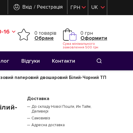
Вхід
Реєстрація
UK
ГРН
RU
-16
0 товарів
0 грн
Обране
Оформити
Сума мінімального
замовлення 500 грн
Блог
Відгуки
Контакти
зовий паперовий двошаровий Білий-Чорний TП
Доставка
ілий-
До складу Нової Пошти, Ин Тайм,
Деливері
Самовивіз
Адресна доставка