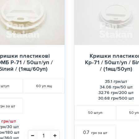
ришки пластикові
Кришки пластико
МБ Р-71 / 50шт/уп /
Кр-71 / 50шт/уп / Бі
Білий / (1ящ/60уп)
/ (1ящ/50уп)
35.1 грн/шт
шт.уп
60
уп.ящ
34.06 грн/50 шт
32.76 грн/200 шт
30.68 грн/500 шт
грн за шт
50
шт.уп
50
уп
 грн/шт
грн/30 шт
рн/180 шт
0.7
грн за шт
рн/360 шт