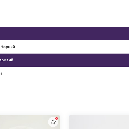
+Чорний
аровий
на