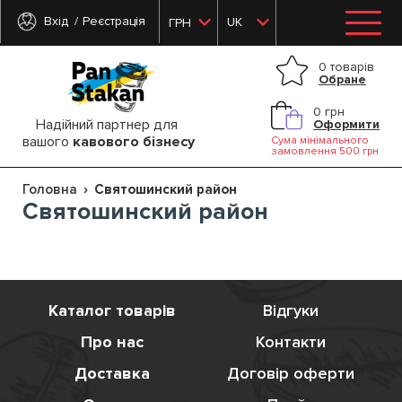
Вхід
Реєстрація
UK
ГРН
0 товарів
Обране
0 грн
Надійний партнер для
Оформити
вашого
кавового бізнесу
Сума мінімального
замовлення 500 грн
Головна
Святошинский район
Святошинский район
Каталог товарів
Відгуки
Про нас
Контакти
Доставка
Договір оферти