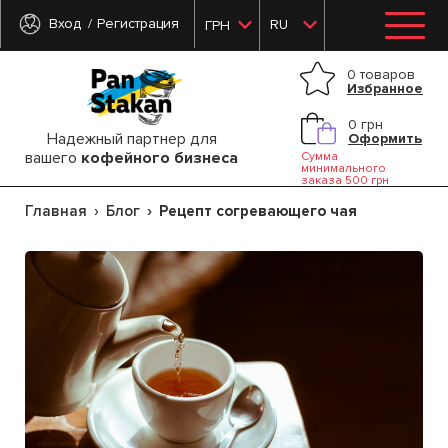
Вход
Регистрация
RU
ГРН
0 товаров
Избранное
0 грн
Надежный партнер для
Оформить
вашего
кофейного бизнеса
Сумма
минимального
заказа 500 грн
Главная
Блог
Рецепт согревающего чая