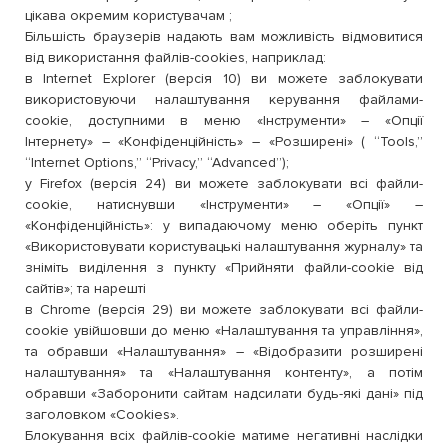
цікава окремим користувачам ;
Більшість браузерів надають вам можливість відмовитися
від використання файлів-cookies, наприклад:
в Internet Explorer (версія 10) ви можете заблокувати
використовуючи налаштування керування файлами-
cookie, доступними в меню «Інструменти» – «Опції
Інтернету» – «Конфіденційність» – «Розширені» ( “Tools,”
“Internet Options,” “Privacy,” “Advanced”);
у Firefox (версія 24) ви можете заблокувати всі файли-
cookie, натиснувши «Інструменти» – «Опції» –
«Конфіденційність»: у випадаючому меню оберіть пункт
«Використовувати користувацькі налаштування журналу» та
зніміть виділення з пункту «Прийняти файли-cookie від
сайтів»; та нарешті
в Chrome (версія 29) ви можете заблокувати всі файли-
cookie увійшовши до меню «Налаштування та управління»,
та обравши «Налаштування» – «Відобразити розширені
налаштування» та «Налаштування контенту», а потім
обравши «Заборонити сайтам надсилати будь-які дані» під
заголовком «Cookies».
Блокування всіх файлів-cookiе матиме негативні наслідки