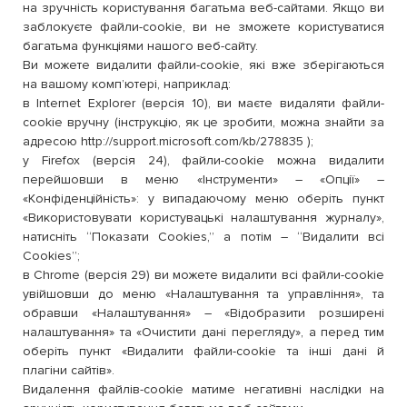
на зручність користування багатьма веб-сайтами. Якщо ви
заблокуєте файли-cookie, ви не зможете користуватися
багатьма функціями нашого веб-сайту.
Ви можете видалити файли-cookie, які вже зберігаються
на вашому комп’ютері, наприклад:
в Internet Explorer (версія 10), ви маєте видаляти файли-
cookie вручну (інструкцію, як це зробити, можна знайти за
адресою http://support.microsoft.com/kb/278835 );
у Firefox (версія 24), файли-cookie можна видалити
перейшовши в меню «Інструменти» – «Опції» –
«Конфіденційність»: у випадаючому меню оберіть пункт
«Використовувати користувацькі налаштування журналу»,
натисніть “Показати Cookies,” а потім – “Видалити всі
Cookies”;
в Chrome (версія 29) ви можете видалити всі файли-cookie
увійшовши до меню «Налаштування та управління», та
обравши «Налаштування» – «Відобразити розширені
налаштування» та «Очистити дані перегляду», а перед тим
оберіть пункт «Видалити файли-cookie та інші дані й
плагіни сайтів».
Видалення файлів-cookiе матиме негативні наслідки на