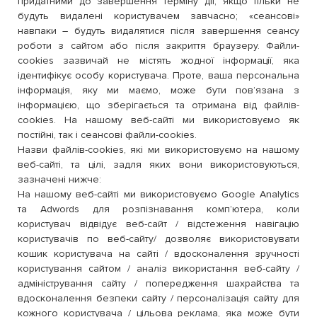
придатними до завершення терміну дії, якщо тільки не
будуть видалені користувачем завчасно; «сеансові»
навпаки – будуть видалятися після завершення сеансу
роботи з сайтом або після закриття браузеру. Файли-
cookies зазвичай не містять жодної інформації, яка
ідентифікує особу користувача. Проте, ваша персональна
інформація, яку ми маємо, може бути пов’язана з
інформацією, що зберігається та отримана від файлів-
cookies. На нашому веб-сайті ми використовуємо як
постійні, так і сеансові файли-cookies.
Назви файлів-cookies, які ми використовуємо на нашому
веб-сайті, та цілі, задля яких вони використовуються,
зазначені нижче:
На нашому веб-сайті ми використовуємо Google Analytics
та Adwords для розпізнавання комп’ютера, коли
користувач відвідує веб-сайт / відстеження навігацію
користувачів по веб-сайту/ дозволяє використовувати
кошик користувача на сайті / вдосконалення зручності
користування сайтом / аналіз використання веб-сайту /
адміністрування сайту / попередження шахрайства та
вдосконалення безпеки сайту / персоналізація сайту для
кожного користувача / цільова реклама, яка може бути