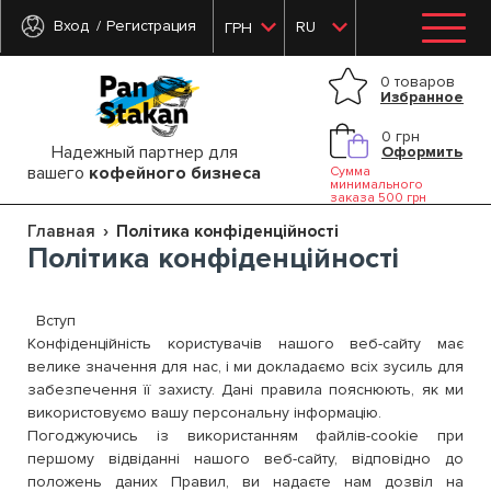
Вход
Регистрация
RU
ГРН
0 товаров
Избранное
0 грн
Надежный партнер для
Оформить
вашего
кофейного бизнеса
Сумма
минимального
заказа 500 грн
Главная
Політика конфіденційності
Політика конфіденційності
Вступ
Конфіденційність користувачів нашого веб-сайту має
велике значення для нас, і ми докладаємо всіх зусиль для
забезпечення її захисту. Дані правила пояснюють, як ми
використовуємо вашу персональну інформацію.
Погоджуючись із використанням файлів-cookie при
першому відвіданні нашого веб-сайту, відповідно до
положень даних Правил, ви надаєте нам дозвіл на