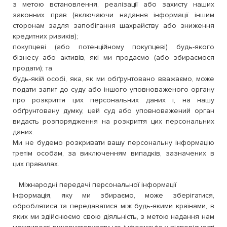
з метою встановлення, реалізації або захисту наших
законних прав (включаючи надання інформації іншим
сторонам задля запобігання шахрайству або зниження
кредитних ризиків);
покупцеві (або потенційному покупцеві) будь-якого
бізнесу або активів, які ми продаємо (або збираємося
продати); та
будь-якій особі, яка, як ми обґрунтовано вважаємо, може
подати запит до суду або іншого уповноваженого органу
про розкриття цих персональних даних і, на нашу
обґрунтовану думку, цей суд або уповноважений орган
видасть розпорядження на розкриття цих персональних
даних.
Ми не будемо розкривати вашу персональну інформацію
третім особам, за виключенням випадків, зазначених в
цих правилах.
Міжнародні передачі персональної інформації
Інформація, яку ми збираємо, може зберігатися,
оброблятися та передаватися між будь-якими країнами, в
яких ми здійснюємо свою діяльність, з метою надання нам