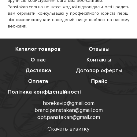
зручність користування багатьма веб-сайтами.
Panstakan.com.ua не несе жодної відповідальності і радить
вам отримати консультацію у професійного юриста перш,
ніж використовувати наведений вище шаблон на вашому
веб-сайті.
Каталог товаров
Отзывы
О нас
Контакты
Доставка
Договор оферты
Оплата
Прайс
Політика конфіденційності
horekavip@gmail.com
brand.panstakan@gmail.com
opt.panstakan@gmail.com
Скачать визитку