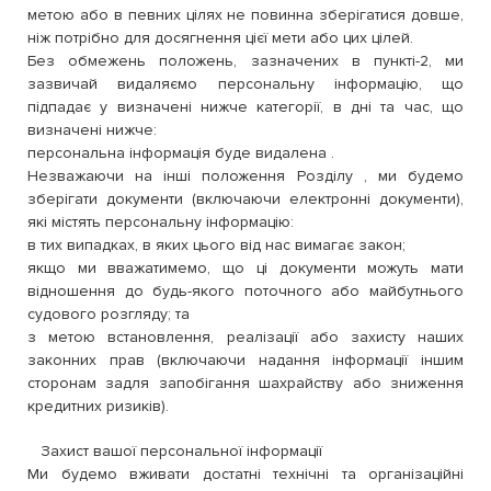
метою або в певних цілях не повинна зберігатися довше,
ніж потрібно для досягнення цієї мети або цих цілей.
Без обмежень положень, зазначених в пункті-2, ми
зазвичай видаляємо персональну інформацію, що
підпадає у визначені нижче категорії, в дні та час, що
визначені нижче:
персональна інформація буде видалена .
Незважаючи на інші положення Розділу , ми будемо
зберігати документи (включаючи електронні документи),
які містять персональну інформацію:
в тих випадках, в яких цього від нас вимагає закон;
якщо ми вважатимемо, що ці документи можуть мати
відношення до будь-якого поточного або майбутнього
судового розгляду; та
з метою встановлення, реалізації або захисту наших
законних прав (включаючи надання інформації іншим
сторонам задля запобігання шахрайству або зниження
кредитних ризиків).
Захист вашої персональної інформації
Ми будемо вживати достатні технічні та організаційні