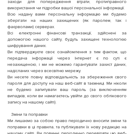
заходи для попередження втрати, протиправного
використання чи підробки вашої персональної інформації.
Всю надану вами персональну інформацію ми будемо
зберігати на наших захищених (як паролем, так і
фаєрволами) серверах.
Всі електронні фінансові транзакції, здійснені за
допомогою нашого сайту, будуть захищені технологією
шифрування даних.
Ви підтверджуєте своє ознайомлення з тим фактом, що
передача інформації через Інтернет є по суті є
незахищеною, і ми не можемо гарантувати захист даних,
надісланих через всесвітню мережу.
Ви несете повну відповідальність за збереження свого
пароля для доступу на наш веб-сайт в таємниці. Ми ніколи
не будемо запитувати ваш пароль (за виключенням
випадків, коли ви намагаєтесь увійти до свого облікового
запису на нашому сайті).
Зміни та поправки
Ми лишаємо за собою право періодично вносити зміни та
поправки в ці правила, та публікувати їх нову редакцію на
нашому сайті. Ви повинні періодично перевіряти цю веб-