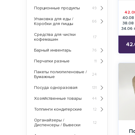
Порционные продукты
49
42.0
40.08
Упаковка для еды /
66
38.08
Коробки для пиццы
34.06 
Средства для чистки
17
кофемашин
42.
Барный инвентарь
76
Перчатки разные
11
Пакеты полиэтиленовые /
24
Бумажные
Посуда одноразовая
131
Хозяйственные товары
44
Топпинги кондитерские
12
Органайзеры /
12
Диспенсеры / Вывески
П