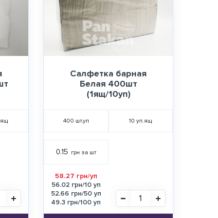
я
Салфетка барная
шт
Белая 400шт
(1ящ/10уп)
.ящ
400
шт.уп
10
уп.ящ
0.15
грн за шт
58.27 грн/уп
56.02 грн/10 уп
52.66 грн/50 уп
49.3 грн/100 уп