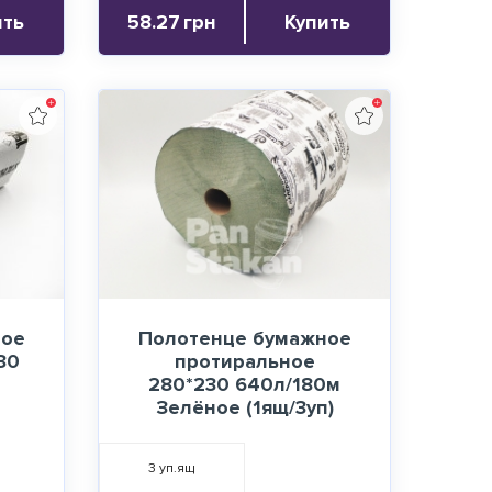
ить
58.27
грн
Купить
ное
Полотенце бумажное
30
протиральное
280*230 640л/180м
Зелёное (1ящ/3уп)
3
уп.ящ