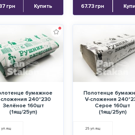
87
грн
Купить
67.73
грн
Куп
олотенце бумажное
Полотенце бумаж
-сложения 240*230
V-сложения 240*2
Зелёное 160шт
Серое 160шт
(1ящ/25уп)
(1ящ/25уп)
5
уп.ящ
25
уп.ящ