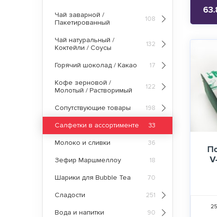
63.
Чай заварной /
108
Пакетированный
Чай натуральный /
132
Коктейли / Соусы
Горячий шоколад / Какао
17
Кофе зерновой /
122
Молотый / Растворимый
Сопутствующие товары
198
Салфетки в ассортименте
33
Молоко и сливки
36
П
V
Зефир Маршмеллоу
18
Шарики для Bubble Tea
70
Сладости
251
2
Вода и напитки
90