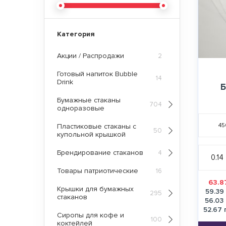
Категория
Акции / Распродажи
2
Готовый напиток Bubble
14
Drink
Б
Бумажные стаканы
704
одноразовые
45
Пластиковые стаканы с
50
купольной крышкой
Брендирование стаканов
4
0.14
Товары патриотические
16
63.8
Крышки для бумажных
59.39
295
стаканов
56.03
52.67 
Сиропы для кофе и
100
коктейлей