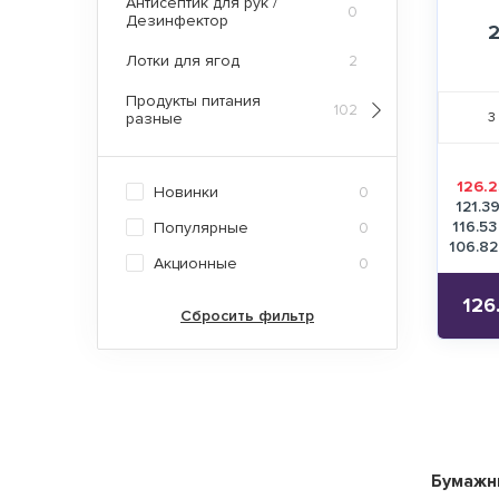
Антисептик для рук /
0
Дезинфектор
Лотки для ягод
2
Продукты питания
102
3
разные
126.2
Новинки
0
121.3
116.53
Популярные
0
106.82
Акционные
0
126
Сбросить фильтр
Бумажн