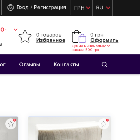
Вход
Регистрация
RU
ГРН
UK
0-
0 товаров
0 грн
Избранное
Оформить
в
Сумма минимального
заказа 500 грн
ог
Отзывы
Контакты