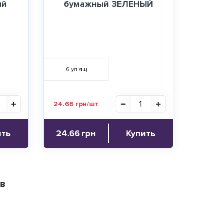
ый
бумажный ЗЕЛЕНЫЙ
6
уп.ящ
24.66 грн/шт
ить
24.66
грн
Купить
ів