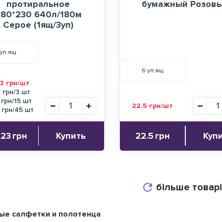
протиральное
бумажный Розов
280*230 640л/180м
Серое (1ящ/3уп)
уп.ящ
6
уп.ящ
3 грн/шт
9 грн/3 шт
 грн/15 шт
22.5 грн/шт
 грн/45 шт
.23
грн
Купить
22.5
грн
Куп
більше товар
ые салфетки и полотенца