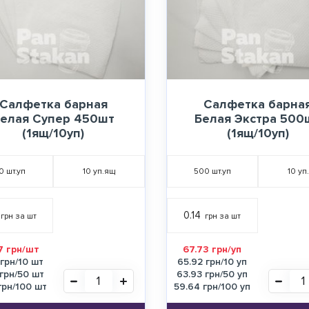
Салфетка барная
Салфетка барна
елая Супер 450шт
Белая Экстра 500
(1ящ/10уп)
(1ящ/10уп)
0
шт.уп
10
уп.ящ
500
шт.уп
10
уп
0.14
грн за шт
грн за шт
7 грн/шт
67.73 грн/уп
 грн/10 шт
65.92 грн/10 уп
 грн/50 шт
63.93 грн/50 уп
грн/100 шт
59.64 грн/100 уп