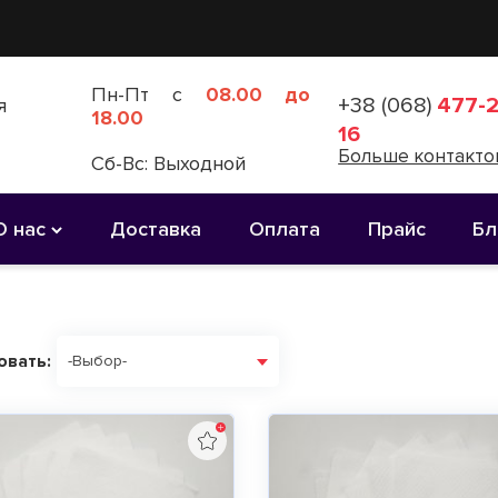
Пн-Пт с
08.00 до
+38 (068)
477-2
я
18.00
16
Больше контакто
Сб-Вс: Выходной
О нас
Доставка
Оплата
Прайс
Бл
овать:
-Выбор-