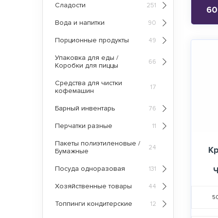
Сладости
251
60
Вода и напитки
90
Порционные продукты
49
Упаковка для еды /
66
Коробки для пиццы
Средства для чистки
17
кофемашин
Барный инвентарь
76
Перчатки разные
11
Пакеты полиэтиленовые /
24
К
Бумажные
Посуда одноразовая
131
Ч
Хозяйственные товары
44
5
Топпинги кондитерские
12