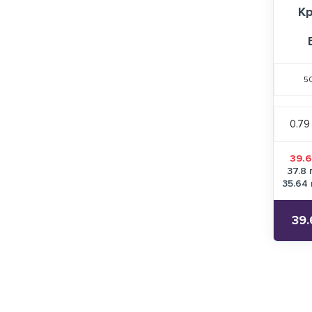
К
5
0.79
39.6
37.8 
35.64 
39.