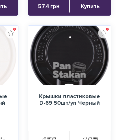
ить
57.4
грн
Купить
вые
Крышки пластиковые
ый
D-69 50шт/уп Черный
.ящ
50
шт.уп
70
уп.ящ