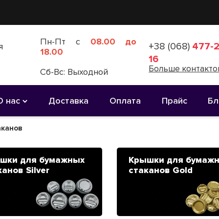
Пн-Пт с
08.00 до
+38 (068)
477-2
я
18.00
16
Больше контакто
Сб-Вс: Выходной
О нас
Доставка
Оплата
Прайс
Бл
аканов
шки для бумажных
Крышки для бумаж
анов Silver
стаканов Gold