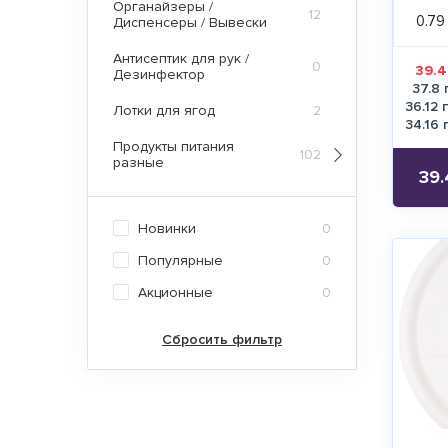
Органайзеры /
12
0.79
Диспенсеры / Вывески
Антисептик для рук /
0
39.4
Дезинфектор
37.8 
36.12 
Лотки для ягод
2
34.16 
Продукты питания
102
разные
39.
Новинки
0
Популярные
0
Акционные
0
Сбросить фильтр