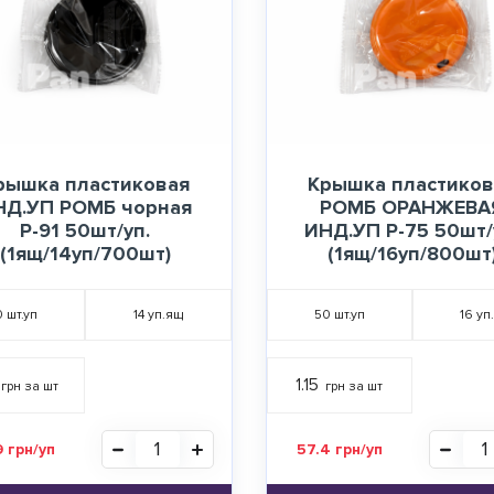
рышка пластиковая
Крышка пластиков
НД.УП РОМБ чорная
РОМБ ОРАНЖЕВА
Р-91 50шт/уп.
ИНД.УП Р-75 50шт/
(1ящ/14уп/700шт)
(1ящ/16уп/800шт
0
шт.уп
14
уп.ящ
50
шт.уп
16
уп
1.15
грн за шт
грн за шт
9 грн/уп
57.4 грн/уп