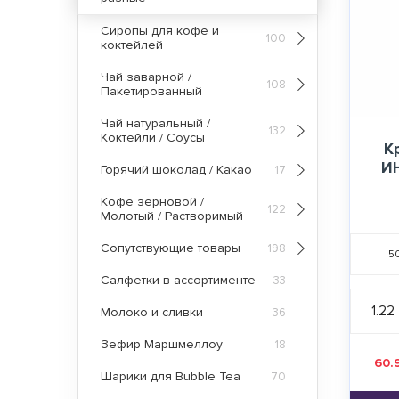
Сиропы для кофе и
100
коктейлей
Чай заварной /
108
Пакетированный
Чай натуральный /
132
Коктейли / Соусы
К
И
Горячий шоколад / Какао
17
Кофе зерновой /
122
Молотый / Растворимый
Сопутствующие товары
198
5
Салфетки в ассортименте
33
1.22
Молоко и сливки
36
Зефир Маршмеллоу
18
60.
Шарики для Bubble Tea
70