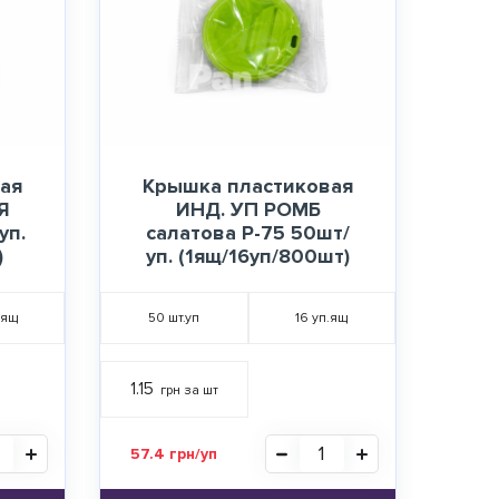
ая
Крышка пластиковая
Я
ИНД. УП РОМБ
уп.
салатова Р-75 50шт/
)
уп. (1ящ/16уп/800шт)
.ящ
50
шт.уп
16
уп.ящ
1.15
грн за шт
57.4 грн/уп