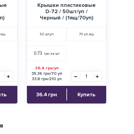
вые
Крышки пластиковые
D-72 / 50шт/уп /
п)
Черный / (1ящ/70уп)
.ящ
50
шт.уп
70
уп.ящ
0.73
грн за шт
36.4 грн/уп
35.36 грн/70 уп
33.8 грн/210 уп
ить
36.4
грн
Купить
ів