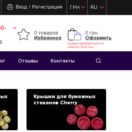
Вход
Регистрация
RU
ГРН
UK
0-
0 товаров
0 грн
Избранное
Оформить
в
Сумма минимального
заказа 500 грн
ог
Отзывы
Контакты
ных
Крышки для бумажных
стаканов Cherry