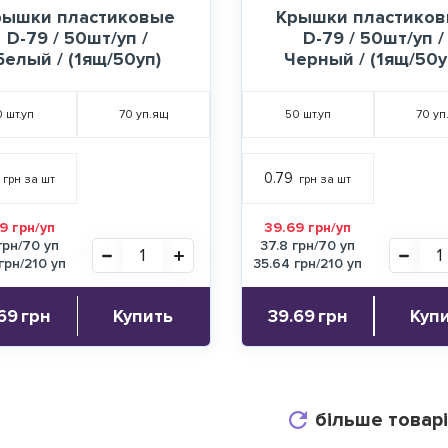
рышки пластиковые
Крышки пластико
D-79 / 50шт/уп /
D-79 / 50шт/уп /
Белый / (1ящ/50уп)
Черный / (1ящ/50у
0
шт.уп
70
уп.ящ
50
шт.уп
70
уп
0.79
грн за шт
грн за шт
9 грн/уп
39.69 грн/уп
грн/70 уп
37.8 грн/70 уп
грн/210 уп
35.64 грн/210 уп
69
грн
Купить
39.69
грн
Куп
більше товар