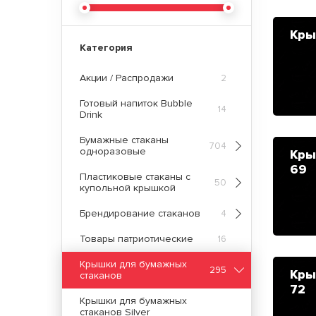
Кры
Категория
Акции / Распродажи
2
Готовый напиток Bubble
14
Drink
Бумажные стаканы
704
одноразовые
Кры
69
Пластиковые стаканы с
50
купольной крышкой
Брендирование стаканов
4
Товары патриотические
16
Крышки для бумажных
295
Кры
стаканов
72
Крышки для бумажных
стаканов Silver