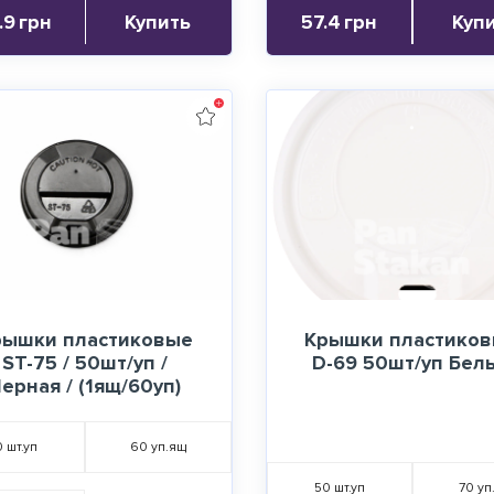
.9
грн
Купить
57.4
грн
Куп
рышки пластиковые
Крышки пластико
ST-75 / 50шт/уп /
D-69 50шт/уп Бел
ерная / (1ящ/60уп)
0
шт.уп
60
уп.ящ
50
шт.уп
70
уп