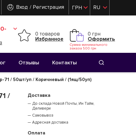
Вход
Регистрация
RU
ГРН
UK
0-
0 товаров
0 грн
Избранное
Оформить
в
Сумма минимального
заказа 500 грн
ог
Отзывы
Контакты
71 / 50шт/уп / Коричневый / (1ящ/50уп)
1 /
Доставка
До склада Новой Почты, Ин Тайм,
Деливери
Самовывоз
Адресная доставка
Оплата