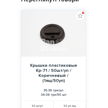
Крышки пластиковые
Кр-71 / 50шт/уп /
Коричневый /
(1ящ/50уп)
35.36 грн/шт
34.06 грн/50 шт
50
шт.уп
50
уп.ящ