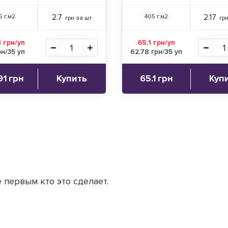
5 г.м2
2.7
405 г.м2
2.17
грн за шт
грн
 грн/уп
65.1 грн/уп
рн/35 уп
62.78 грн/35 уп
91
грн
Купить
65.1
грн
Куп
 первым кто это сделает.