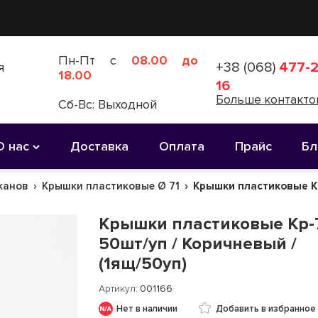
Пн-Пт с
08.00 до
+38 (068)
477-2
я
18.00
16
Больше контакто
Сб-Вс: Выходной
О нас
Доставка
Оплата
Прайс
Бл
канов
Крышки пластиковые Ø 71
Крышки пластиковые Кр-
Крышки пластиковые Кр-7
50шт/уп / Коричневый /
(1ящ/50уп)
Артикул
001166
Нет в наличии
Добавить в избранное