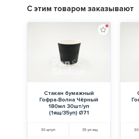
С этим товаром заказывают
Стакан бумажный
Гофра-Волна Чёрный
Го
180мл 30шт/уп
(1ящ/35уп) Ø71
30
шт.уп
35
уп.ящ
30