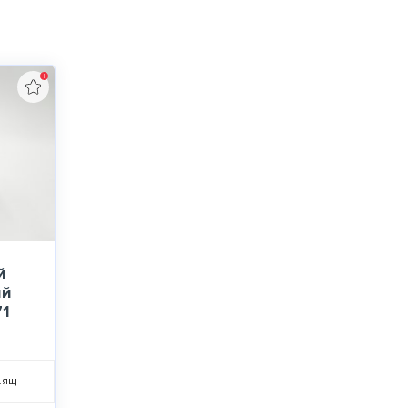
й
ий
71
.ящ