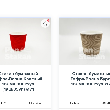
Стакан бумажный
Стакан бумажны
фра-Волна Красный
Гофра-Волна Бур
180мл 30шт/уп
180мл 30шт/уп Ø
(1ящ/35уп) Ø71
шт.уп
35
уп.ящ
30
шт.уп
35
уп