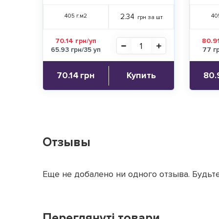
405 г.м2
2.34
40
грн за шт
70.14 грн/уп
80.91
65.93 грн/35 уп
77 г
70.14
грн
Купить
80.
Отзывы
Еще не добалено ни одного отзыва. Будьте
Переглянуті товари