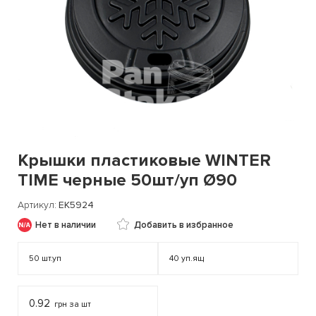
Крышки пластиковые WINTER
TIME черные 50шт/уп Ø90
Артикул
ЕК5924
Нет в наличии
Добавить в избранное
50
шт.уп
40
уп.ящ
0.92
грн за шт