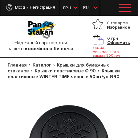
Вход
Регистрация
RU
ГРН
0 товаров
Избранное
0 грн
Надежный партнер для
Оформить
вашего
кофейного бизнеса
Сумма
минимального
заказа 500 грн
Главная
Каталог
Крышки для бумажных
стаканов
Крышки пластиковые Ø 90
Крышки
пластиковые WINTER TIME черные 50шт/уп Ø90