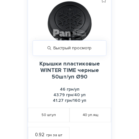
Быстрый просмотр
Крышки пластиковые
WINTER TIME черные
50шт/уп Ø90
46 грн/уп
43.79 грн/40 уп
41.27 грн/160 уп
50
шт.уп
40
уп.ящ
0.92
грн за шт