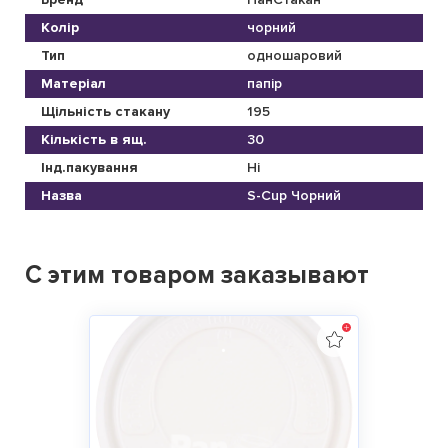
Колір
чорний
Тип
одношаровий
Матеріал
папір
Щільність стакану
195
Кількість в ящ.
30
Інд.пакування
Ні
Назва
S-Cup Чорний
С этим товаром заказывают