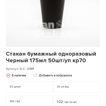
Стакан бумажный одноразовый
Черный 175мл 50шт/уп кр70
Артикул
S-C- 0188
В наличии
Добавить в избранное
50
шт.уп
30
уп.ящ
195 г.м2
1.02
грн за шт