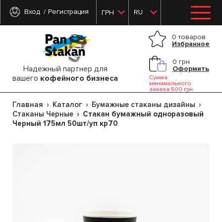
Вход
Регистрация
RU
ГРН
0 товаров
Избранное
0 грн
Надежный партнер для
Оформить
вашего
кофейного бизнеса
Сумма
минимального
заказа 500 грн
Главная
Каталог
Бумажные стаканы дизайны
Стаканы Черные
Стакан бумажный одноразовый
Черный 175мл 50шт/уп кр70