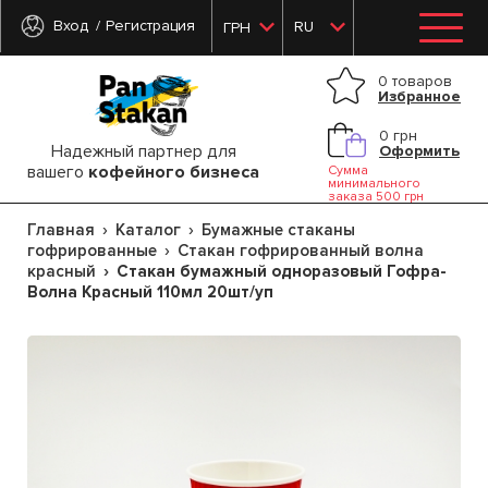
Вход
Регистрация
RU
ГРН
0 товаров
Избранное
0 грн
Надежный партнер для
Оформить
вашего
кофейного бизнеса
Сумма
минимального
заказа 500 грн
Главная
Каталог
Бумажные стаканы
гофрированные
Стакан гофрированный волна
красный
Стакан бумажный одноразовый Гофра-
Волна Красный 110мл 20шт/уп