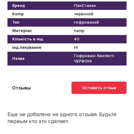
Бренд
ПанСтакан
Колір
червоний
Тип
гофрований
Матеріал
папір
Кількість в ящ.
40
Інд.пакування
Ні
Гофровані Хвилясті
Назва
ЧЕРВОНІ
Отзывы
Оставить отзыв
Еще не добалено ни одного отзыва. Будьте
первым кто это сделает.