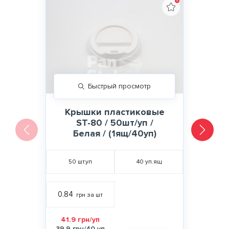
Быстрый просмотр
Крышки пластиковые
ST-80 / 50шт/уп /
Белая / (1ящ/40уп)
50
шт.уп
40
уп.ящ
0.84
грн за шт
41.9 грн/уп
39.9 грн/40 уп