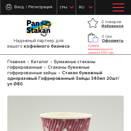
Вход
Регистрация
RU
ГРН
0 товаров
Избранное
0 грн
Надежный партнер для
Оформить
вашего
кофейного бизнеса
Сумма
минимального
заказа 500 грн
Главная
Каталог
Бумажные стаканы
гофрированные
Стаканы бумажные
гофрированные зайцы
Стакан бумажный
одноразовый Гофрированный Зайцы 340мл 20шт/
уп Ø80