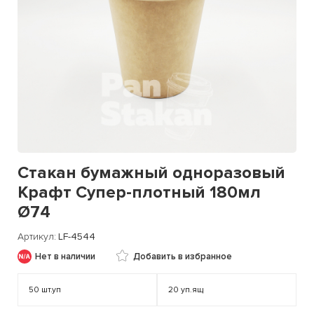
Стакан бумажный одноразовый
Крафт Супер-плотный 180мл
Ø74
Артикул
LF-4544
Нет в наличии
Добавить в избранное
50
шт.уп
20
уп.ящ