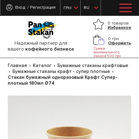
Вход
Регистрация
RU
ГРН
0 товаров
Избранное
0 грн
Надежный партнер для
Оформить
вашего
кофейного бизнеса
Сумма
минимального
заказа 500 грн
Главная
Каталог
Бумажные стаканы крафтовые
Бумажные стаканы крафт - супер плотные
Стакан бумажный одноразовый Крафт Супер-
плотный 180мл Ø74