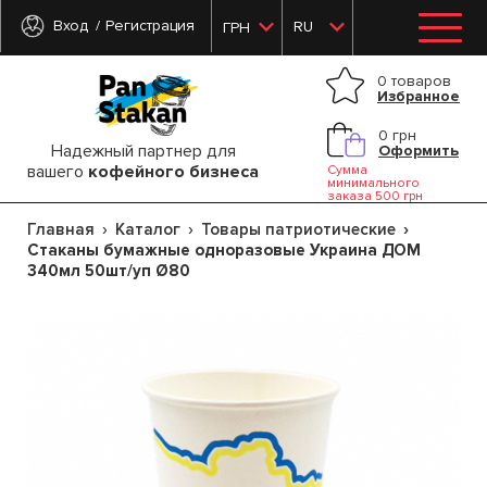
Вход
Регистрация
RU
ГРН
0 товаров
Избранное
0 грн
Надежный партнер для
Оформить
вашего
кофейного бизнеса
Сумма
минимального
заказа 500 грн
Главная
Каталог
Товары патриотические
Стаканы бумажные одноразовые Украина ДОМ
340мл 50шт/уп Ø80