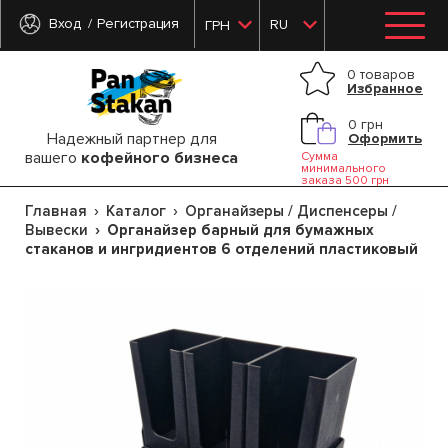
Вход
Регистрация
RU
ГРН
0 товаров
Избранное
0 грн
Надежный партнер для
Оформить
вашего
кофейного бизнеса
Сумма
минимального
заказа 500 грн
Главная
Каталог
Органайзеры / Диспенсеры /
Вывески
Органайзер барный для бумажных
стаканов и ингридиентов 6 отделений пластиковый