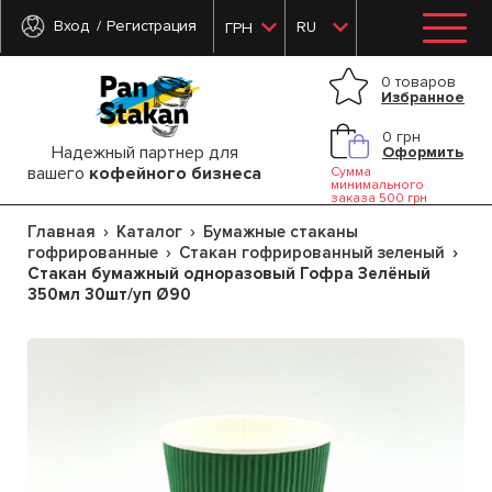
Вход
Регистрация
RU
ГРН
0 товаров
Избранное
0 грн
Надежный партнер для
Оформить
вашего
кофейного бизнеса
Сумма
минимального
заказа 500 грн
Главная
Каталог
Бумажные стаканы
гофрированные
Стакан гофрированный зеленый
Стакан бумажный одноразовый Гофра Зелёный
350мл 30шт/уп Ø90