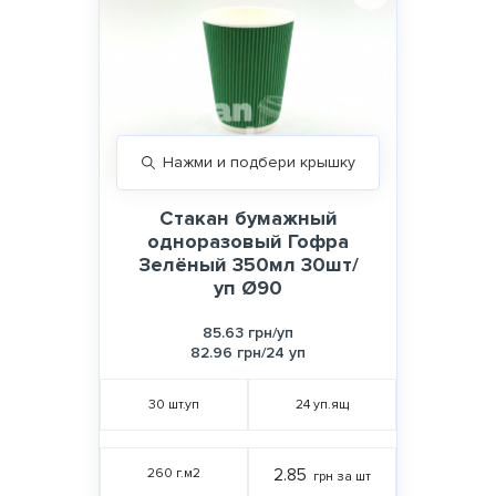
Нажми и подбери крышку
Стакан бумажный
одноразовый Гофра
Зелёный 350мл 30шт/
уп Ø90
85.63 грн/уп
82.96 грн/24 уп
30
шт.уп
24
уп.ящ
260 г.м2
2.85
грн за шт